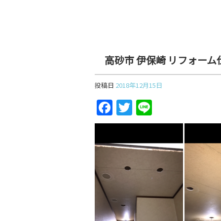
高砂市 伊保崎 リフォーム
投稿日
2018年12月15日
F
T
Li
a
w
n
c
itt
e
e
er
b
o
o
k