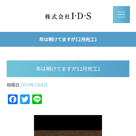
年は明けてますが12月完工1
年は明けてますが12月完工1
投稿日
2019年1月8日
F
T
Li
a
w
n
c
itt
e
e
er