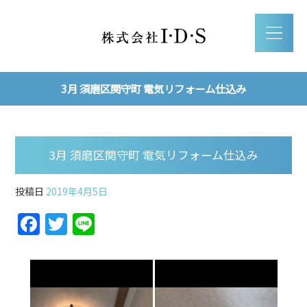
3月 須磨区関守町 電気リフォーム仕込み
3月 須磨区関守町 電気リフォーム仕込み
投稿日
2019年4月5日
F
T
Li
a
w
n
c
itt
e
e
er