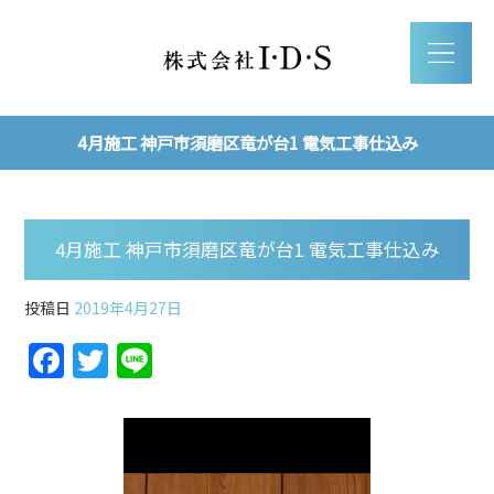
4月施工 神戸市須磨区竜が台1 電気工事仕込み
4月施工 神戸市須磨区竜が台1 電気工事仕込み
投稿日
2019年4月27日
F
T
Li
a
w
n
c
itt
e
e
er