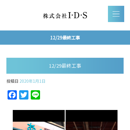
12/29最終工事
12/29最終工事
投稿日
2020年1月1日
F
T
Li
a
w
n
c
itt
e
e
er