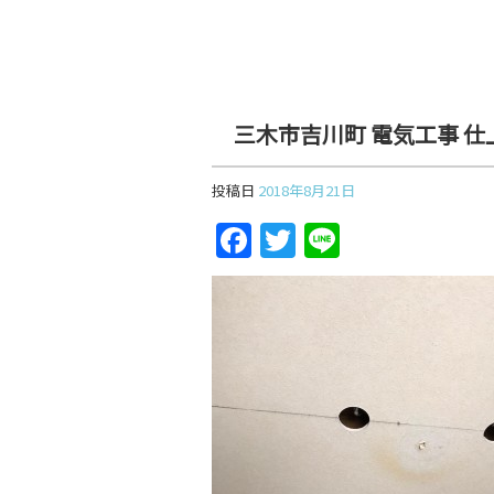
三木市吉川町 電気工事 仕
投稿日
2018年8月21日
F
T
Li
a
w
n
c
itt
e
e
er
b
o
o
k