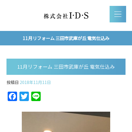
11月リフォーム 三田市武庫が丘 電気仕込み
11月リフォーム 三田市武庫が丘 電気仕込み
投稿日
2018年11月11日
F
T
Li
a
w
n
c
itt
e
e
er