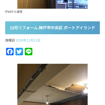
iPadから送信
10月リフォーム 神戸市中央区 ポートアイランド
投稿日
2018年11月11日
F
T
Li
a
w
n
c
itt
e
e
er
b
o
o
k