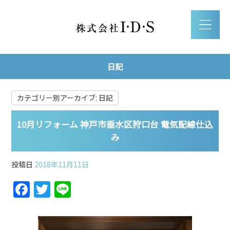
日記
カテゴリー別アーカイブ:
日記
10月リフォーム 神戸市垂水区狩口台 電気配線仕込
み
投稿日
2018年11月11日
F
T
Li
a
w
n
c
itt
e