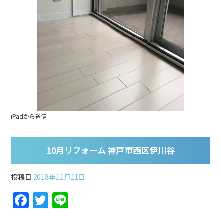
iPadから送信
10月リフォーム 神戸市西区伊川谷
投稿日
2018年11月11日
F
T
Li
a
w
n