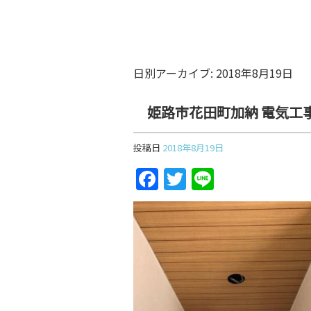
日別アーカイブ:
2018年8月19日
姫路市花田町加納 電気工
投稿日
2018年8月19日
F
T
Li
a
w
n
c
itt
e
e
er
b
o