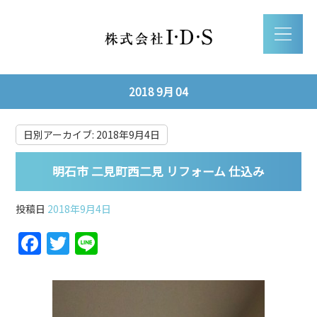
2018 9月 04
日別アーカイブ:
2018年9月4日
明石市 二見町西二見 リフォーム 仕込み
投稿日
2018年9月4日
F
T
Li
a
w
n
c
itt
e
e
er