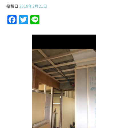
投稿日
2019年2月21日
F
T
Li
a
w
n
c
itt
e
e
er
b
o
o
k