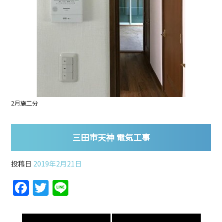
2月施工分
三田市天神 電気工事
投稿日
2019年2月21日
F
T
Li
a
w
n
c
itt
e