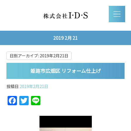
2019 2月 21
日別アーカイブ:
2019年2月21日
姫路市広畑区 リフォーム仕上げ
投稿日
2019年2月21日
F
T
Li
a
w
n
c
itt
e
e
er