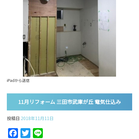
iPadから送信
11月リフォーム 三田市武庫が丘 電気仕込み
投稿日
2018年11月11日
F
T
Li