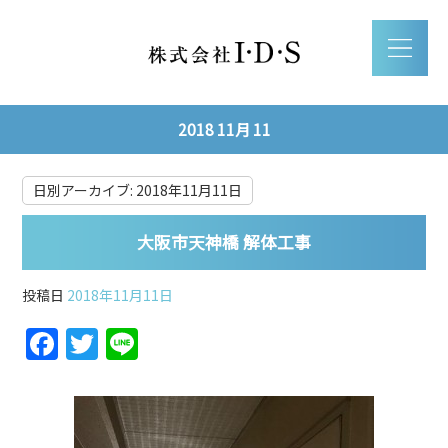
2018 11月 11
日別アーカイブ:
2018年11月11日
大阪市天神橋 解体工事
投稿日
2018年11月11日
F
T
Li
a
w
n
c
itt
e
e
er