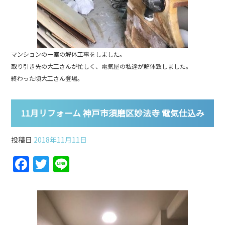
マンションの一室の解体工事をしました。
取り引き先の大工さんが忙しく、電気屋の私達が解体致しました。
終わった頃大工さん登場。
11月リフォーム 神戸市須磨区妙法寺 電気仕込み
投稿日
2018年11月11日
F
T
Li
a
w
n
c
itt
e
e
er