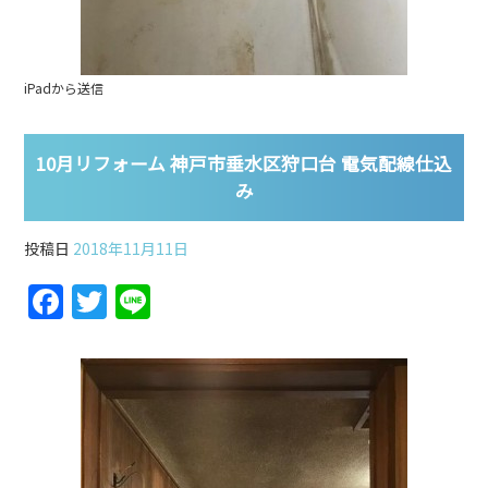
iPadから送信
10月リフォーム 神戸市垂水区狩口台 電気配線仕込
み
投稿日
2018年11月11日
F
T
Li
a
w
n
c
itt
e
e
er
b
o